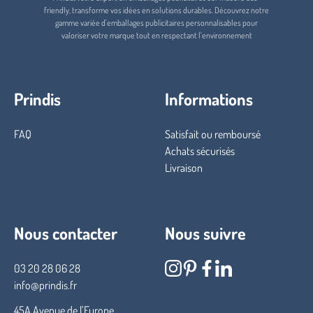
friendly, transforme vos idées en solutions durables. Découvrez notre
gamme variée d'emballages publicitaires personnalisables pour
valoriser votre marque tout en respectant l'environnement
Prindis
Informations
FAQ
Satisfait ou remboursé
Achats sécurisés
Livraison
Nous contacter
Nous suivre
03 20 28 06 28
info@prindis.fr
45A Avenue de l’Europe,