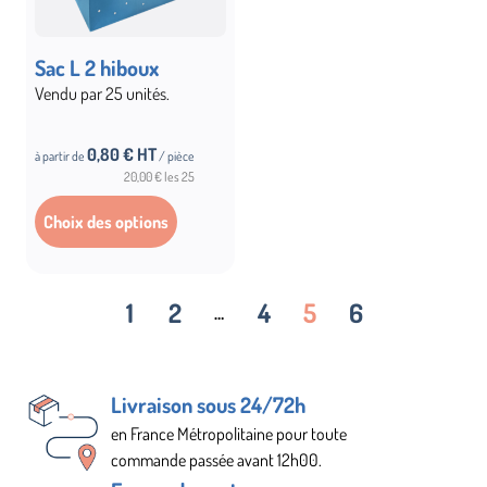
Sac L 2 hiboux
Vendu par 25 unités.
0,80
€ HT
à partir de
/ pièce
20,00 € les 25
Choix des options
1
2
4
5
6
…
Livraison sous 24/72h
en France Métropolitaine pour toute
commande passée avant 12h00.