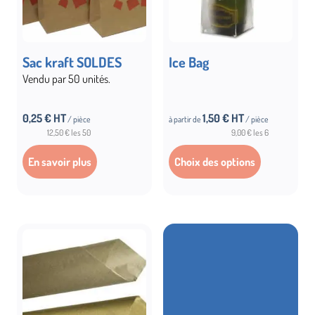
Sac kraft SOLDES
Ice Bag
Vendu par 50 unités.
0,25 € HT
1,50
€ HT
/ pièce
à partir de
/ pièce
12,50 € les 50
9,00 € les 6
En savoir plus
Choix des options