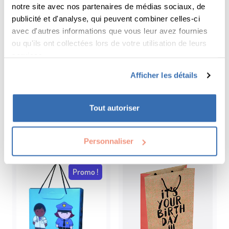
notre site avec nos partenaires de médias sociaux, de
publicité et d'analyse, qui peuvent combiner celles-ci
Sachet transparent
Splitter
avec d'autres informations que vous leur avez fournies
avec fermeture
ou qu'ils ont collectées lors de votre utilisation de leurs
Vendu par 100 unités.
services.
Afficher les détails
0,05
€ HT
à partir de
/ pièce
5,00 € HT
à partir de
4,50 € les 100
Tout autoriser
Choix des options
Choix des options
Personnaliser
Promo !