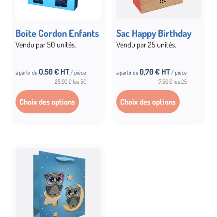
Boite Cordon Enfants
Sac Happy Birthday
Vendu par 50 unités.
Vendu par 25 unités.
0,50
€ HT
0,70
€ HT
à partir de
/ pièce
à partir de
/ pièce
25,00 € les 50
17,50 € les 25
Choix des options
Choix des options