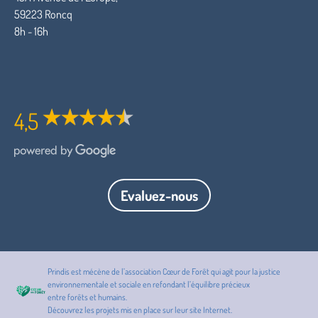
59223 Roncq
8h - 16h
4,5
Evaluez-nous
Prindis est mécène de l’association Cœur de Forêt qui agit pour la
justice
environnementale et sociale
en refondant l’équilibre précieux
entre
forêts
et
humains
.
Découvrez les projets mis en place sur leur
site Internet
.