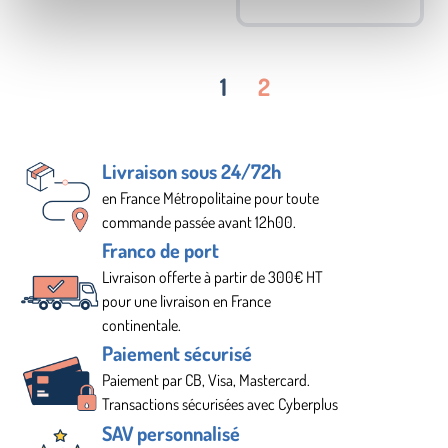
de l’onglerie, des
épilations et tant
d’autres. Barbara à fait
1
2
appel à nous pour
emballer ses produits
beauté.
Livraison sous 24/72h
en France Métropolitaine pour toute
commande passée avant 12h00.
Franco de port
Livraison offerte à partir de 300€ HT
pour une livraison en France
continentale.
Paiement sécurisé
Paiement par CB, Visa, Mastercard.
Transactions sécurisées avec Cyberplus
SAV personnalisé