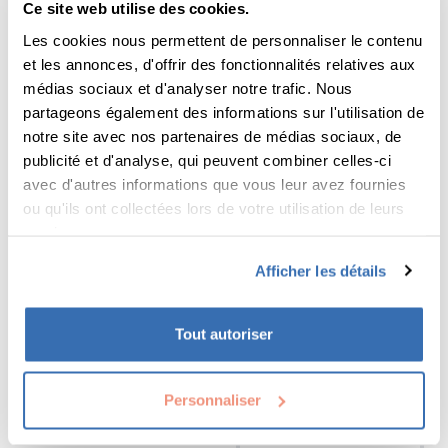
des boutiques de prêt-
Ce site web utilise des cookies.
menuiseries , ainsi que
à-porter haut-de-
Les cookies nous permettent de personnaliser le contenu
d’autres matériaux et
gamme.
et les annonces, d'offrir des fonctionnalités relatives aux
fournitures pour
médias sociaux et d'analyser notre trafic. Nous
l’aménagement de la
partageons également des informations sur l'utilisation de
maison, en particulier la
OPALE
notre site avec nos partenaires de médias sociaux, de
salle-de-bains et la
Conception
•
Logistique
•
E-
publicité et d'analyse, qui peuvent combiner celles-ci
cuisine.. Avec + de 3600
commerce
avec d'autres informations que vous leur avez fournies
collaborateurs et une
Découvrir l'expérience
ou qu'ils ont collectées lors de votre utilisation de leurs
centaine de magasins ,
services.
Lapeyre est un acteur
majeur de son marché.
Afficher les détails
So Beautiful
Conception
•
Santé & Beauté
Tout autoriser
So Beautiful est un
institut de beauté à
Roncq proposant du
Personnaliser
maquillage permanent,
Découvrir l'expérience
des massages, des soins