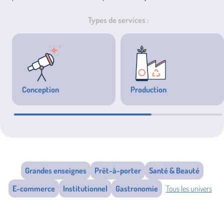
Types de services :
Conception
Production
Listing Cas Client - Univers
Grandes enseignes
Prêt-à-porter
Santé & Beauté
E-commerce
Institutionnel
Gastronomie
Tous les univers