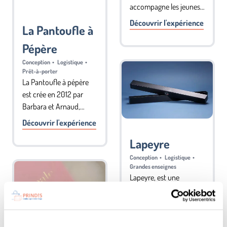
accompagne les jeunes
parents et propose des
Découvrir l'expérience
La Pantoufle à
collections de linge de lit
et accessoires pour
Pépère
bébé fabriqués en
Conception
•
Logistique
•
France. Acteur de l’e-
Prêt-à-porter
commerce, Amandine,
La Pantoufle à pépère
responsable de la
est crée en 2012 par
marque, souhaitait
Barbara et Arnaud,
pouvoir emballer ses
lassés des charentaises
Découvrir l'expérience
jolies créations dans des
traditionnelles.
boîtes et pochettes de
Lapeyre
Aujourd’hui, La
qualité
Pantoufle à Pépère est
Conception
•
Logistique
•
distribuée dans près de
Grandes enseignes
Lapeyre, est une
100 boutiques en
entreprise française
France, Belgique, et
spécialisée dans la
Pays-Bas dans des
fabrication et la
concept-stores ainsi que
Découvrir l'expérience
commercialisation de