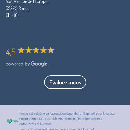
45A Avenue de l’Europe,
59223 Roncq
8h - 16h
4,5
Evaluez-nous
Prindis est mécène de l’association Cœur de Forêt qui agit pour la
justice
environnementale et sociale
en refondant l’équilibre précieux
entre
forêts
et
humains
.
Découvrez les projets mis en place sur leur
site Internet
.