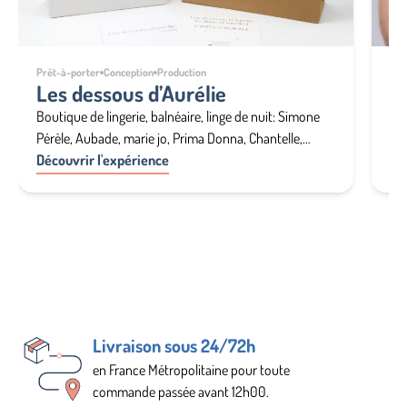
Prêt-à-porter
Conception
Production
San
Les dessous d’Aurélie
L
Boutique de lingerie, balnéaire, linge de nuit: Simone
Leu
Pérèle, Aubade, marie jo, Prima Donna, Chantelle,
dou
Lejaby, Mey, Arthur, Schiesser, Falke, Cyell, Annette
Découvrir l'expérience
au-
Dé
esp
pou
Livraison sous 24/72h
en France Métropolitaine pour toute
commande passée avant 12h00.