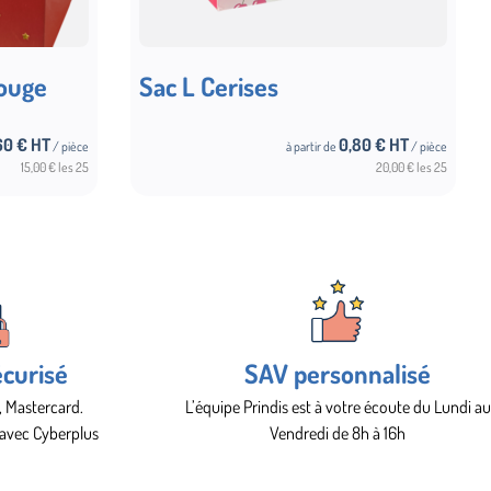
Rouge
Sac L Cerises
60
€ HT
0,80
€ HT
/ pièce
à partir de
/ pièce
Choix des options
15,00 € les 25
20,00 € les 25
curisé
SAV personnalisé
, Mastercard.
L’équipe Prindis est à votre écoute du Lundi au
 avec Cyberplus
Vendredi de 8h à 16h