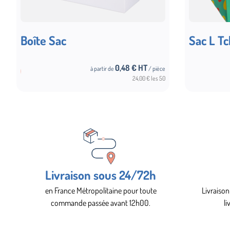
Boîte Sac
Sac L T
0,48
€ HT
à partir de
/ pièce
tions
Choix des options
24,00 € les 50
Livraison sous 24/72h
en France Métropolitaine pour toute
Livraison
commande passée avant 12h00.
li