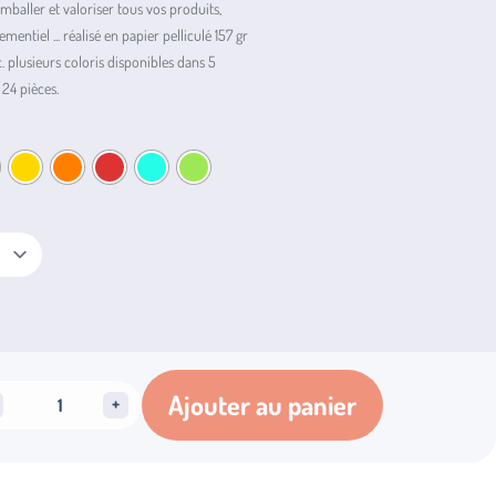
emballer et valoriser tous vos produits,
mentiel ... réalisé en papier pelliculé 157 gr
c. plusieurs coloris disponibles dans 5
 24 pièces.
ité
Ajouter au panier
+
ulé