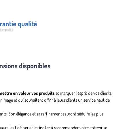
eur
rantie qualité
tie qualité
sions disponibles
mettre en valeur vos produits
et marquer l’esprit de vos clients.
 image et qui souhaitent offrir à leurs clients un service haut de
ents. Son élégance et sa raffinement sauront séduire les plus
saura les fidéliser et les inciter à recommander votre entreprise.