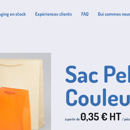
ging en stock
Expériences clients
FAQ
Qui sommes nous
Sac Pel
Couleu
0,35
€ HT
à partir de
/ piè