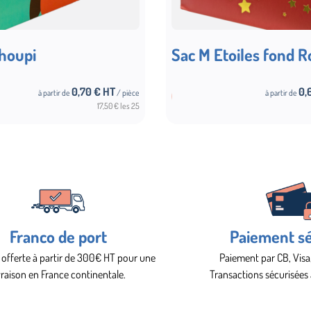
choupi
Sac M Etoiles fond 
0,70
€ HT
0,
à partir de
/ pièce
à partir de
Choix des options
17,50 € les 25
Franco de port
Paiement sé
 offerte à partir de 300€ HT pour une
Paiement par CB, Visa
vraison en France continentale.
Transactions sécurisées