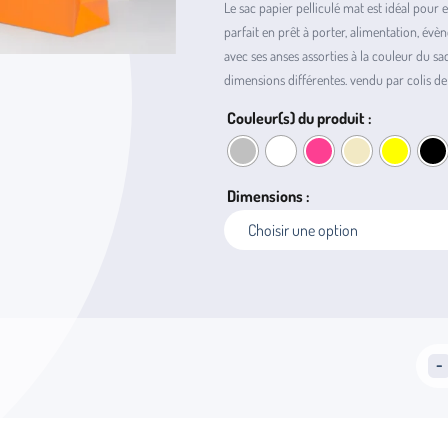
Le sac papier pelliculé mat est idéal pour 
parfait en prêt à porter, alimentation, évène
avec ses anses assorties à la couleur du sa
dimensions différentes. vendu par colis de
Couleur(s) du produit :
Dimensions :
quant
-
de
Sac
Pellic