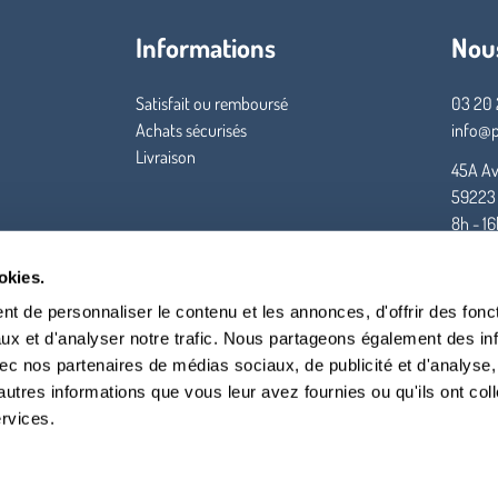
Informations
Nou
Satisfait ou remboursé
03 20 
Achats sécurisés
info@p
Livraison
45A Av
59223
8h - 1
okies.
t de personnaliser le contenu et les annonces, d'offrir des fonct
ux et d'analyser notre trafic. Nous partageons également des in
 avec nos partenaires de médias sociaux, de publicité et d'analyse
autres informations que vous leur avez fournies ou qu'ils ont col
ervices.
tale et sociale
en