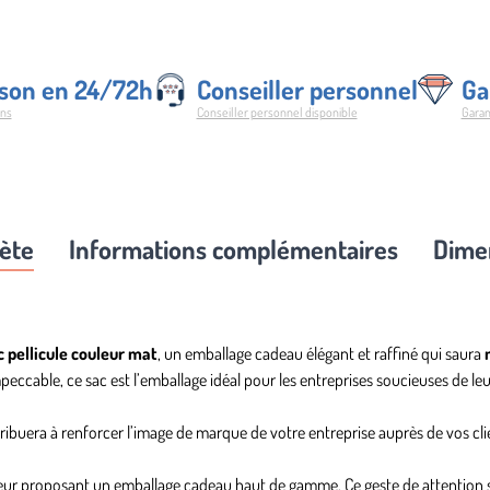
Coul
Mat
ison en 24/72h
Conseiller personnel
Ga
ons
Conseiller personnel disponible
Garan
lète
Informations complémentaires
Dimen
c pellicule couleur mat
, un
emballage cadeau élégant
et raffiné qui saura
eccable, ce sac est l’
emballage idéal pour les entreprises
soucieuses de leur
ribuera à renforcer l’image de marque de votre entreprise auprès de vos cli
leur proposant un
emballage cadeau haut de gamme
. Ce geste de attention 