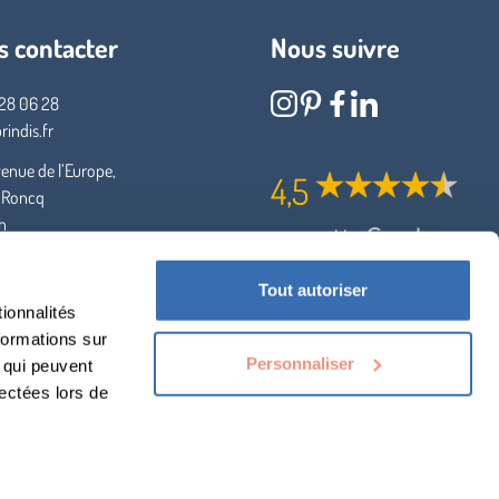
s contacter
Nous suivre
28 06 28
rindis.fr
enue de l’Europe,
4,5
 Roncq
6h
Tout autoriser
ionnalités
Evaluez-nous
formations sur
Personnaliser
, qui peuvent
lectées lors de
Mentions légales
Politique de cookies
Conditions Générales de Vente
Données p
©
PRINDIS
2026 - Tous dro