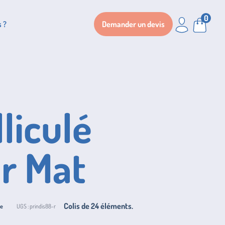
0
Login / Register
Panier
 ?
Demander un devis
liculé
r Mat
Colis de
24
éléments.
ce
UGS :
prindis88-r