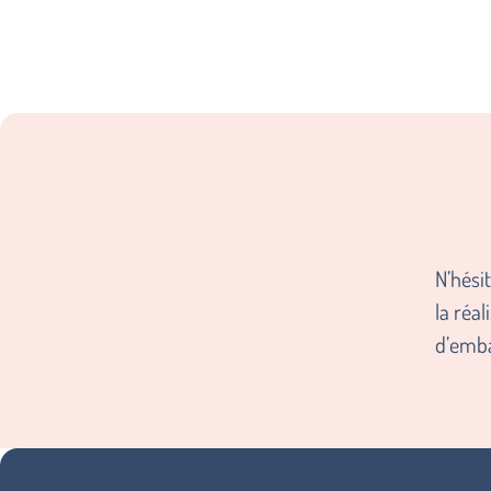
N’hési
la réal
d’emba