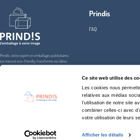
Prindis
FAQ
Prindis, votre expert en emballages publicitaires
sur mesure eco-friendly, transforme vos idées
en solutions durables. Découvrez notre gamme
variée d'emballages publicitaires
Ce site web utilise des co
personnalisables pour valoriser votre marque
tout en respectant l'environnement
Les cookies nous permetten
relatives aux médias socia
l'utilisation de notre site
combiner celles-ci avec d'
votre utilisation de leurs s
Prindis est mécène de l’association Cœur de Forêt qui agit pour la
justice environnemen
refondant l’équilibre précieux entre
forêts
et
humains
.
Afficher les détails
Découvrez les projets mis en place sur leur
site Internet
.