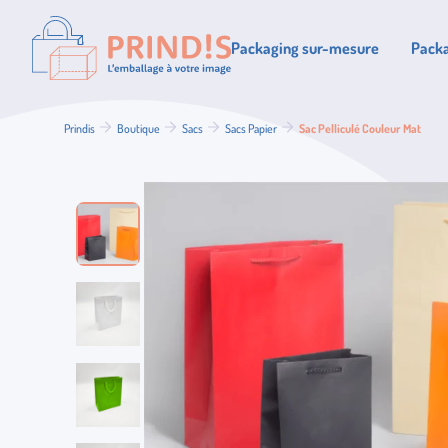
Prindis
Packaging sur-mesure
Packa
Prindis
Boutique
Sacs
Sacs Papier
Sac Pelliculé Couleur Mat