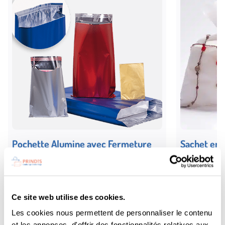
Pochette Alumine avec Fermeture
Sachet en i
adhésive
0,08
€ HT
à partir de
/ pièce
Choix des options
Choix des 
8,00 € les 100
Ce site web utilise des cookies.
Les cookies nous permettent de personnaliser le contenu
et les annonces, d'offrir des fonctionnalités relatives aux