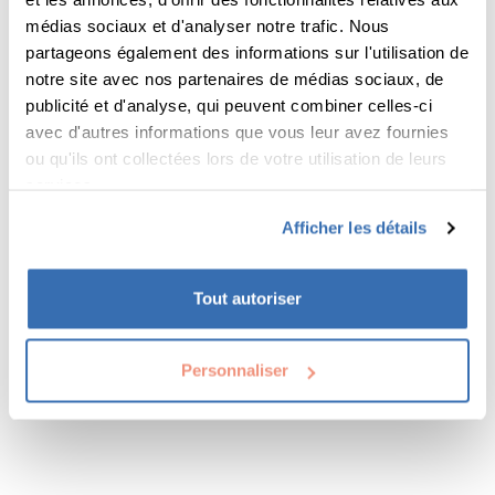
médias sociaux et d'analyser notre trafic. Nous
Livraison sous 24/72h
partageons également des informations sur l'utilisation de
en France Métropolitaine pour toute
notre site avec nos partenaires de médias sociaux, de
commande passée avant 12h00.
publicité et d'analyse, qui peuvent combiner celles-ci
Franco de port
avec d'autres informations que vous leur avez fournies
ou qu'ils ont collectées lors de votre utilisation de leurs
Livraison offerte à partir de 300€ HT
services.
pour une livraison en France
continentale.
Afficher les détails
Paiement sécurisé
Paiement par CB, Visa, Mastercard.
Tout autoriser
Transactions sécurisées avec Cyberplus
SAV personnalisé
L’équipe Prindis est à votre écoute du
Personnaliser
Lundi au Vendredi de 8h à 16h